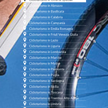
Cicloturismo in Abruzzo
Cicloturismo in Basilicata
Cicloturismo in Calabria
Cicloturismo in Campania
Cicloturismo in Emilia Romagna
Cicloturismo in Friuli Venezia Giulia
Cicloturismo in Lazio
Cicloturismo in Liguria
Cicloturismo in Lombardia
Cicloturismo in Marche
Cicloturismo in Molise
Cicloturismo in Piemonte
Cicloturismo in Puglia
Cicloturismo in Sardegna
Cicloturismo in Sicilia
Cicloturismo in Toscana
Cicloturismo in Trentino Alto Adige
Cicloturismo in Umbria