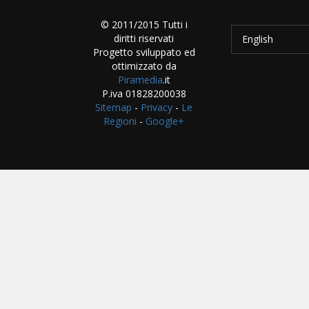
© 2011/2015 Tutti i
diritti riservati
English
Progetto sviluppato ed
ottimizzato da
Piramedia
.it
P.iva 01828200038
Sitemap
-
Privacy
-
Le
Regioni
-
Google+